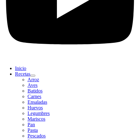
Inicio
Recetas
Arroz
Aves
Batidos
Carnes
Ensaladas
Huevos
Legumbres
Mariscos
Pan
Pasta
Pescados