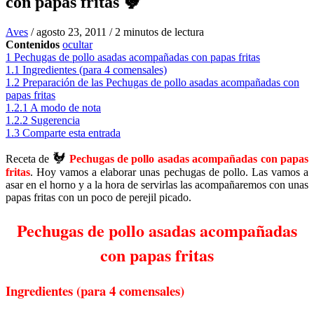
con papas fritas 🐓
Aves
/
agosto 23, 2011
/
2 minutos de lectura
Contenidos
ocultar
1
Pechugas de pollo asadas acompañadas con papas fritas
1.1
Ingredientes (para 4 comensales)
1.2
Preparación de las Pechugas de pollo asadas acompañadas con
papas fritas
1.2.1
A modo de nota
1.2.2
Sugerencia
1.3
Comparte esta entrada
🐓
Receta de
Pechugas de pollo asadas acompañadas con papas
fritas
. Hoy vamos a elaborar unas pechugas de pollo. Las vamos a
asar en el horno y a la hora de servirlas las acompañaremos con unas
papas fritas con un poco de perejil picado.
Pechugas de pollo asadas acompañadas
con papas fritas
Ingredientes (para 4 comensales)