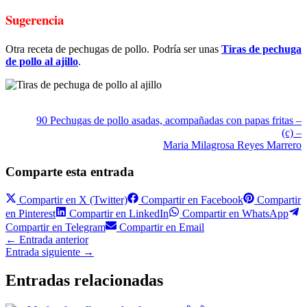
Sugerencia
Otra receta de pechugas de pollo. Podría ser unas
Tiras de pechuga
de pollo al ajillo
.
90 Pechugas de pollo asadas, acompañadas con papas fritas –
(c) –
Maria Milagrosa Reyes Marrero
Comparte esta entrada
Compartir en
X (Twitter)
Compartir en
Facebook
Compartir
en
Pinterest
Compartir en
LinkedIn
Compartir en
WhatsApp
Compartir en
Telegram
Compartir en
Email
←
Entrada anterior
Entrada siguiente
→
Entradas relacionadas