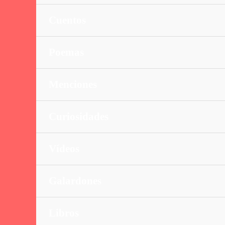
Cuentos
Poemas
Menciones
Curiosidades
Vídeos
Galardones
Libros