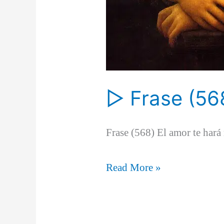
▷ Frase (56
Frase (568) El amor te hará r
▷
Read More »
Frase
(568)
📖