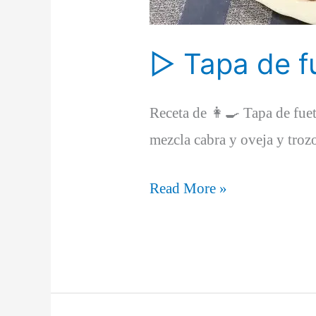
▷ Tapa de fu
Receta de 👩‍🍳 Tapa de fue
mezcla cabra y oveja y troz
▷
Read More »
Tapa
de
fuet
y