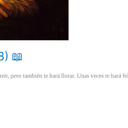
8) 📖
eír, pero también te hará llorar. Unas veces te hará feli