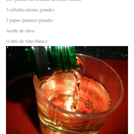
3 cebollas tiernas grandes
2 papas (patatas) grandes
Aceite de oliva
½ litro de vino blanco