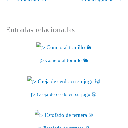
t
o
e
I
p
a
e
k
s
n
p
m
r
t
)
Entradas relacionadas
▷ Conejo al tomillo 🐇
▷ Oreja de cerdo en su jugo 🐷