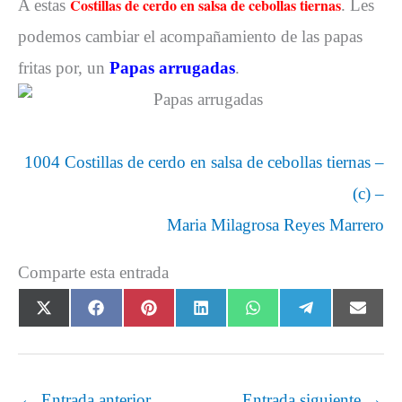
Costillas de cerdo en salsa de cebollas tiernas
A estas
. Les
podemos cambiar el acompañamiento de las papas
fritas por, un
Papas arrugadas
.
1004 Costillas de cerdo en salsa de cebollas tiernas –
(c) –
Maria Milagrosa Reyes Marrero
Comparte esta entrada
Compartir
Compartir
Compartir
Compartir
Compartir
Compartir
Comp
X
F
P
L
W
T
E
en
en
en
en
en
en
en
(
a
i
i
h
e
m
T
c
n
n
a
l
a
w
e
t
k
t
e
i
i
b
e
e
s
g
l
←
Entrada anterior
Entrada siguiente
→
t
o
r
d
A
r