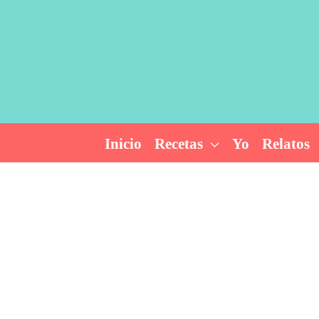
Ir
al
contenido
Inicio
Recetas
Yo
Relatos