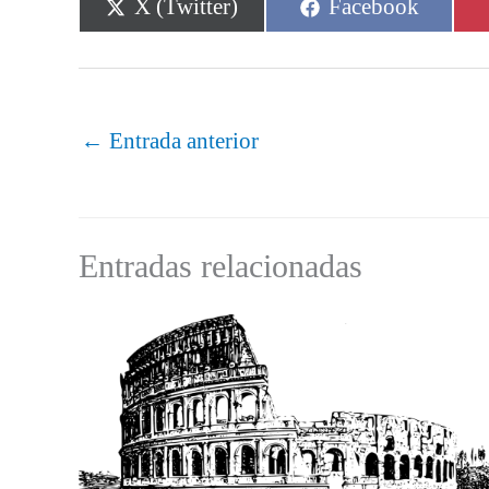
Compartir
Compartir
X (Twitter)
Facebook
en
en
←
Entrada anterior
Entradas relacionadas