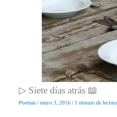
▷ Siete días atrás 📖
Poemas
/
mayo 3, 2016
/
1 minuto de lectur