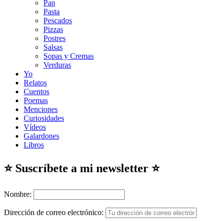
Pan
Pasta
Pescados
Pizzas
Postres
Salsas
Sopas y Cremas
Verduras
Yo
Relatos
Cuentos
Poemas
Menciones
Curiosidades
Vídeos
Galardones
Libros
⭐ Suscríbete a mi newsletter ⭐
Nombre:
Dirección de correo electrónico: