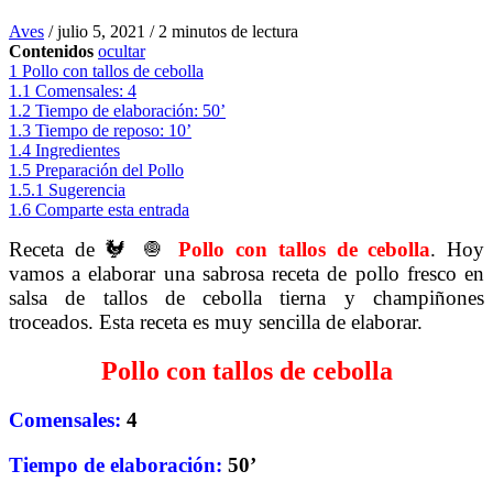
Aves
/
julio 5, 2021
/
2 minutos de lectura
Contenidos
ocultar
1
Pollo con tallos de cebolla
1.1
Comensales: 4
1.2
Tiempo de elaboración: 50’
1.3
Tiempo de reposo: 10’
1.4
Ingredientes
1.5
Preparación del Pollo
1.5.1
Sugerencia
1.6
Comparte esta entrada
Receta de 🐓 🧅
Pollo
con tallos de cebolla
. Hoy
vamos a elaborar una sabrosa receta de pollo fresco en
salsa de tallos de cebolla tierna y champiñones
troceados. Esta receta es muy sencilla de elaborar.
Pollo con tallos de cebolla
Comensales:
4
Tiempo de elaboración:
50’