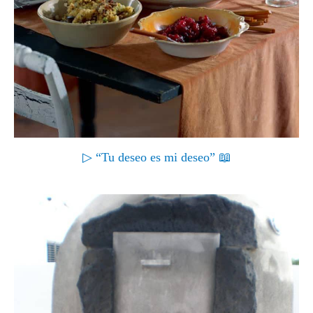
▷ “Tu deseo es mi deseo” 📖