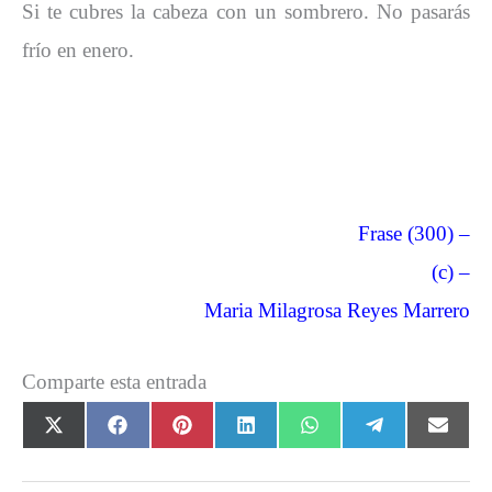
Si te cubres la cabeza con un sombrero. No pasarás
frío en enero.
Frase (300) –
(c) –
Maria Milagrosa Reyes Marrero
Comparte esta entrada
Compartir
Compartir
Compartir
Compartir
Compartir
Compartir
Comp
X
F
P
L
W
T
E
en
en
en
en
en
en
en
(
a
i
i
h
e
m
T
c
n
n
a
l
a