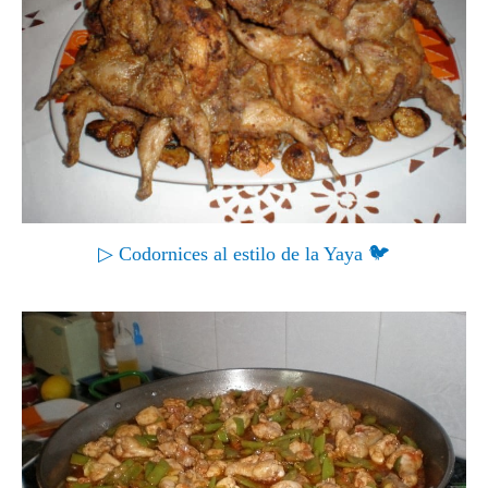
▷ Codornices al estilo de la Yaya 🐦