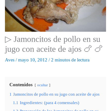
▷ Jamoncitos de pollo en su
jugo con aceite de ajos 🍗 🍗
Aves
/
mayo 10, 2012
/
2 minutos de lectura
Contenidos
ocultar
1
Jamoncitos de pollo en su jugo con aceite de ajos
1.1
Ingredientes: (para 4 comensales)