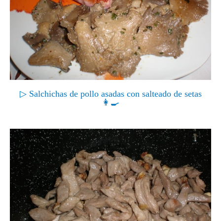
▷ Salchichas de pollo asadas con salteado de setas
👩‍🍳