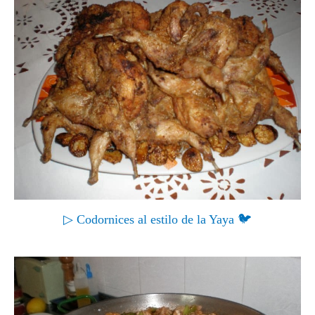
▷ Codornices al estilo de la Yaya 🐦