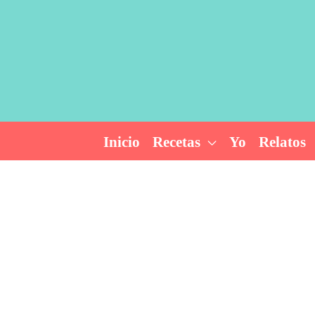
Ir
al
contenido
Inicio
Recetas
Yo
Relatos