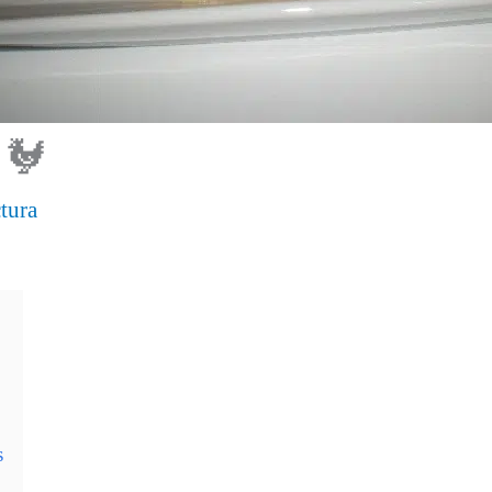
 🐓
tura
s