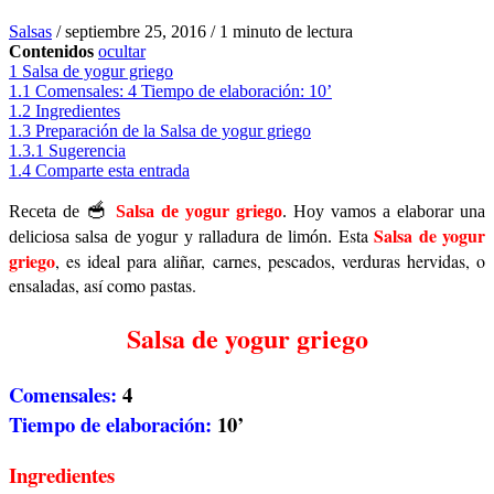
Salsas
/
septiembre 25, 2016
/
1 minuto de lectura
Contenidos
ocultar
1
Salsa de yogur griego
1.1
Comensales: 4 Tiempo de elaboración: 10’
1.2
Ingredientes
1.3
Preparación de la Salsa de yogur griego
1.3.1
Sugerencia
1.4
Comparte esta entrada
🥣
Receta de
Salsa de yogur griego
. Hoy vamos a elaborar una
Salsa de yogur
Esta
deliciosa salsa de yogur y ralladura de limón.
griego
, es ideal para aliñar, carnes, pescados, verduras hervidas, o
ensaladas, así como pastas.
Salsa de yogur griego
Comensales:
4
Tiempo de elaboración:
10’
Ingredientes