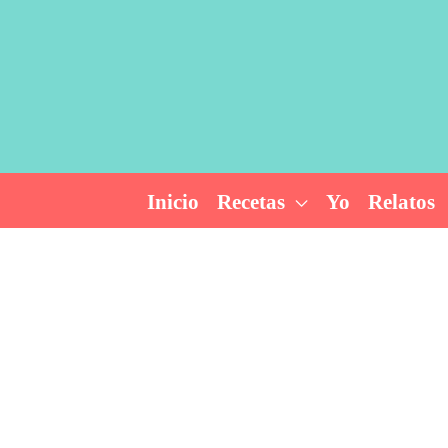
Ir
al
contenido
Inicio
Recetas
Yo
Relatos