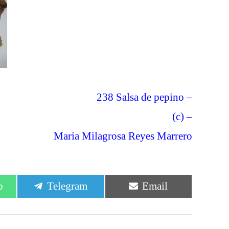
238 Salsa de pepino –
(c) –
Maria Milagrosa Reyes Marrero
r
Compartir
Compartir
p
Telegram
Email
en
en