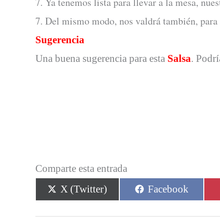
7. Ya tenemos lista para llevar a la mesa, nue
7. Del mismo modo, nos valdrá también, para p
Sugerencia
Una buena sugerencia para esta
Salsa
. Podr
Comparte esta entrada
Compartir
Compartir
X (Twitter)
Facebook
en
en