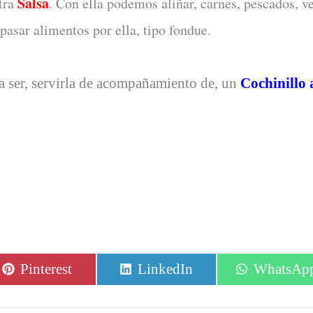
Salsa
stra
. Con ella podemos aliñar, carnes, pescados, v
asar alimentos por ella, tipo fondue.
ía ser, servirla de acompañamiento de, un
Cochinillo 
Compartir
Compartir
Comparti
Pinterest
LinkedIn
WhatsAp
en
en
en