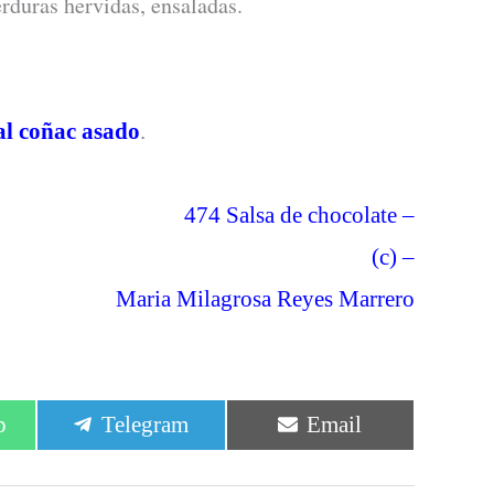
erduras hervidas, ensaladas.
al coñac asado
.
474 Salsa de chocolate –
(c) –
Maria Milagrosa Reyes Marrero
r
Compartir
Compartir
p
Telegram
Email
en
en