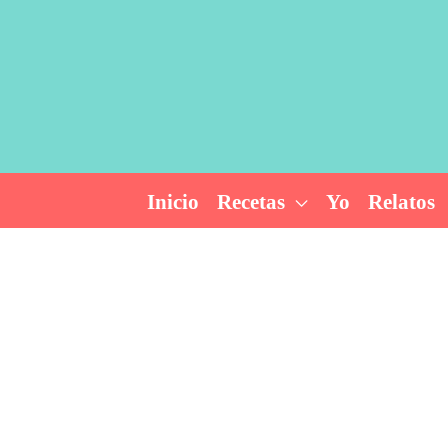
Ir
al
contenido
Inicio
Recetas
Yo
Relatos