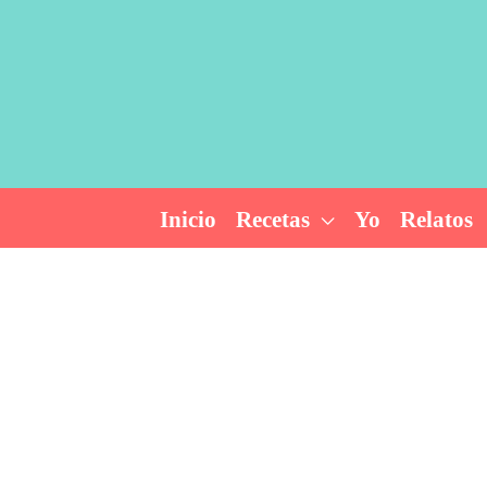
Ir
al
contenido
Inicio
Recetas
Yo
Relatos