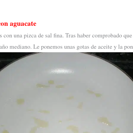
 con aguacate
s con una pizca de sal fina. Tras haber comprobado qu
año mediano. Le ponemos unas gotas de aceite y la pon