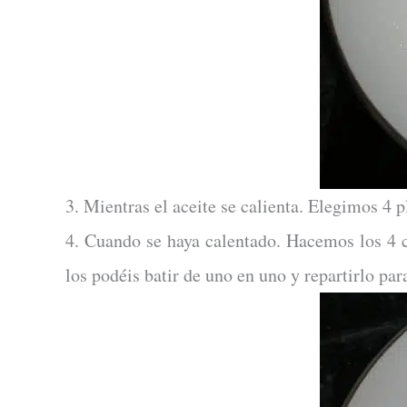
3. Mientras el aceite se calienta. Elegimos 4 p
4. Cuando se haya calentado. Hacemos los 4 cre
los podéis batir de uno en uno y repartirlo par