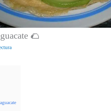
aguacate 🌮
ectura
 aguacate