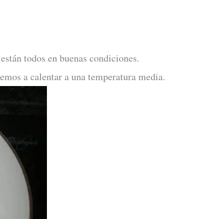
e están todos en buenas condiciones.
emos a calentar a una temperatura media.