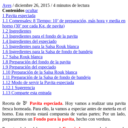
Aves
/
diciembre 26, 2015
/
4 minutos de lectura
Contenidos
ocultar
1
Pavita especiada
1.1
Comensales: 8 Tiempo: 10’ de preparación, más hora y media en
horno (30’ por cada Kg. de pavita)
1.2
Ingredientes
1.3
Ingredientes para el fondo de la pavita
1.4
Ingredientes del especiado
1.5
Ingredientes para la Salsa Rouk blanca
1.6
Ingredientes para la Salsa de fondo de bandeja
1.7
Salsa Rouk blanca
1.8
Preparación del fondo de la pavita
1.9
Preparación del especiado
1.10
Preparación de la Salsa Rouk blanca
1.11
Preparación de la Salsa de fondo de bandeja
1.12
Modo de servir la Pavita especiada
1.12.1
Sugerencia
1.13
Comparte esta entrada
🦃
Receta de
Pavita especiada
. Hoy vamos a realizar una pavita
fresca horneada. Para ello, la vamos a especiar antes de meterla en el
horno. Esta receta estará compuesta de varias partes; Por un lado,
prepararemos un
Fondo para la pavita
, hecho con verdura.