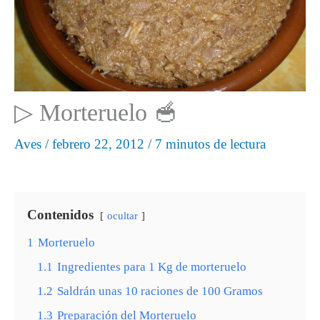
▷ Morteruelo 🥣
Aves
/
febrero 22, 2012
/
7 minutos de lectura
Contenidos
ocultar
1
Morteruelo
1.1
Ingredientes para 1 Kg de morteruelo
1.2
Saldrán unas 10 raciones de 100 Gramos
1.3
Preparación del Morteruelo