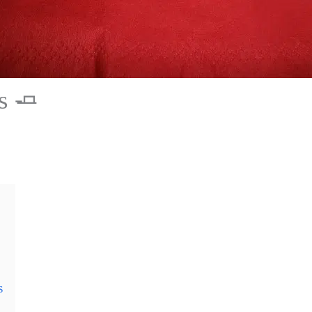
s 🧈
s