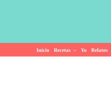
Ir
al
contenido
Inicio
Recetas
Yo
Relatos