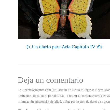
▷ Un diario para Aria Capítulo IV ✍
Deja un comentario
En Recetasypoemas.com (titularidad de María Milagrosa Reyes Marrero
limitación, oposición, portabilidad, o retirar el consentimiento e
información adicional y detallada sobre protección de datos en nuest