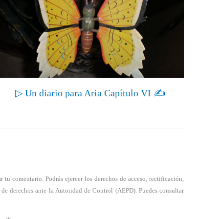
▷ Un diario para Aria Capítulo VI ✍
tu comentario. Podrás ejercer los derechos de acceso, rectificación,
a de derechos ante la Autoridad de Control (AEPD). Puedes consultar