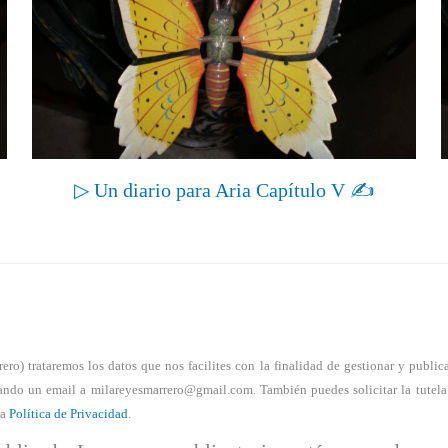
▷ Un diario para Aria Capítulo V ✍
) trataremos los datos que nos facilites con la finalidad de gestionar y publicar 
nviando un email a milareyesmarrero@gmail.com. También puedes solicitar la tutel
ra
Política de Privacidad
.