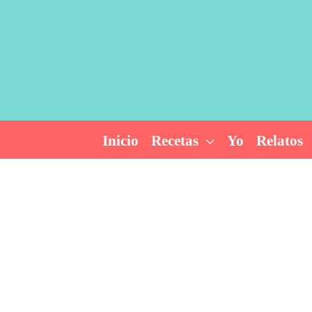
Ir
al
contenido
Inicio
Recetas
Yo
Relatos