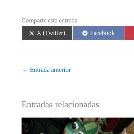
Comparte esta entrada
Compartir
Compartir
X (Twitter)
Facebook
en
en
←
Entrada anterior
Entradas relacionadas