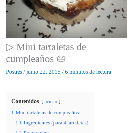
▷ Mini tartaletas de
cumpleaños 🥧
Postres
/
junio 22, 2015
/
6 minutos de lectura
Contenidos
ocultar
1
Mini tartaletas de cumpleaños
1.1
Ingredientes (para 4 tartaletas)
1.2
Preparación