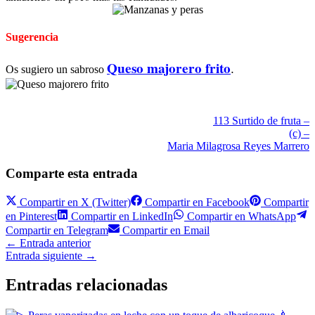
Sugerencia
Queso majorero frito
.
Os sugiero un sabroso
113 Surtido de fruta –
(c) –
Maria Milagrosa Reyes Marrero
Comparte esta entrada
Compartir en
X (Twitter)
Compartir en
Facebook
Compartir
en
Pinterest
Compartir en
LinkedIn
Compartir en
WhatsApp
Compartir en
Telegram
Compartir en
Email
←
Entrada anterior
Entrada siguiente
→
Entradas relacionadas