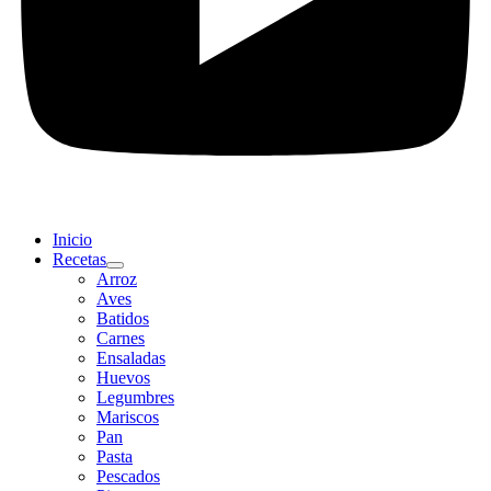
Inicio
Recetas
Arroz
Aves
Batidos
Carnes
Ensaladas
Huevos
Legumbres
Mariscos
Pan
Pasta
Pescados