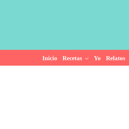
Ir
al
contenido
Inicio
Recetas
Yo
Relatos