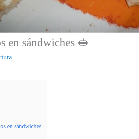
os en sándwiches 🥪
ctura
evos en sándwiches