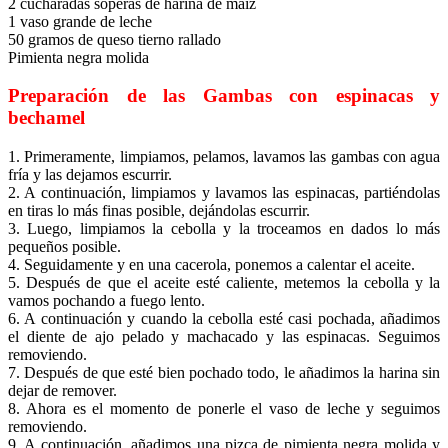
2 cucharadas soperas de harina de maíz
1 vaso grande de leche
50 gramos de queso tierno rallado
Pimienta negra molida
Preparación de las Gambas con espinacas y
bechamel
1. Primeramente, limpiamos, pelamos, lavamos las gambas con agua
fría y las dejamos escurrir.
2. A continuación, limpiamos y lavamos las espinacas, partiéndolas
en tiras lo más finas posible, dejándolas escurrir.
3. Luego, limpiamos la cebolla y la troceamos en dados lo más
pequeños posible.
4. Seguidamente y en una cacerola, ponemos a calentar el aceite.
5. Después de que el aceite esté caliente, metemos la cebolla y la
vamos pochando a fuego lento.
6. A continuación y cuando la cebolla esté casi pochada, añadimos
el diente de ajo pelado y machacado y las espinacas. Seguimos
removiendo.
7. Después de que esté bien pochado todo, le añadimos la harina sin
dejar de remover.
8. Ahora es el momento de ponerle el vaso de leche y seguimos
removiendo.
9. A continuación, añadimos una pizca de pimienta negra molida y