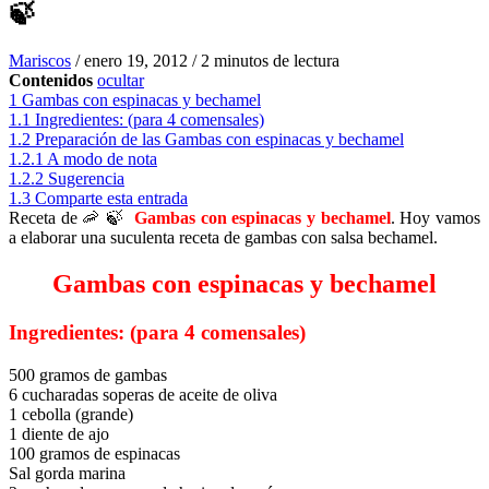
🍃
Mariscos
/
enero 19, 2012
/
2 minutos de lectura
Contenidos
ocultar
1
Gambas con espinacas y bechamel
1.1
Ingredientes: (para 4 comensales)
1.2
Preparación de las Gambas con espinacas y bechamel
1.2.1
A modo de nota
1.2.2
Sugerencia
1.3
Comparte esta entrada
Receta de 🦐 🍃
Gambas con espinacas y bechamel
. Hoy vamos
a elaborar una suculenta receta de gambas con salsa bechamel.
Gambas con espinacas y bechamel
Ingredientes: (para 4 comensales)
500 gramos de gambas
6 cucharadas soperas de aceite de oliva
1 cebolla (grande)
1 diente de ajo
100 gramos de espinacas
Sal gorda marina