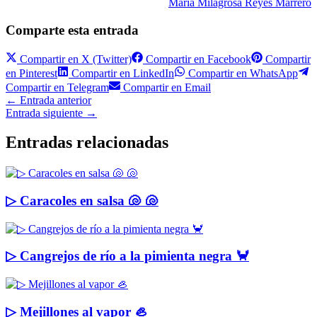
Maria Milagrosa Reyes Marrero
Comparte esta entrada
Compartir en
X (Twitter)
Compartir en
Facebook
Compartir
en
Pinterest
Compartir en
LinkedIn
Compartir en
WhatsApp
Compartir en
Telegram
Compartir en
Email
←
Entrada anterior
Entrada siguiente
→
Entradas relacionadas
▷ Caracoles en salsa 🐚 🐚
▷ Cangrejos de río a la pimienta negra 🦀
▷ Mejillones al vapor 🦪