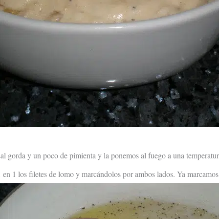
sal gorda y un poco de pimienta y la ponemos al fuego a una temperatu
 en 1 los filetes de lomo y marcándolos por ambos lados. Ya marcamos 