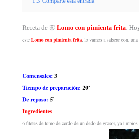
1.3
Comparte esta entrada
Receta de
Lomo con pimienta frita
. Hoy
🐷
Lomo con pimienta frita
este
, lo vamos a salsear con, una
Comensales:
3
Tiempo de preparación:
20’
De reposo:
5’
Ingredientes
6 filetes de lomo de cerdo de un dedo de grosor, ya limpios