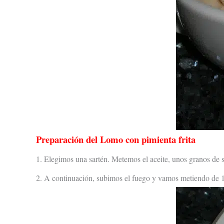
Preparación del Lomo con pimienta frita
1. Elegimos una sartén. Metemos el aceite, unos granos de 
2. A continuación, subimos el fuego y vamos metiendo de 1