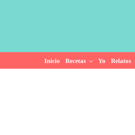
Ir
al
contenido
Inicio
Recetas
Yo
Relatos