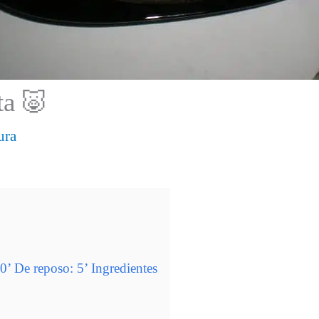
ta 🐷
ura
’ De reposo: 5’ Ingredientes