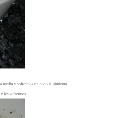
ra media y sofreímos un poco la pimienta.
y los sofreímos.