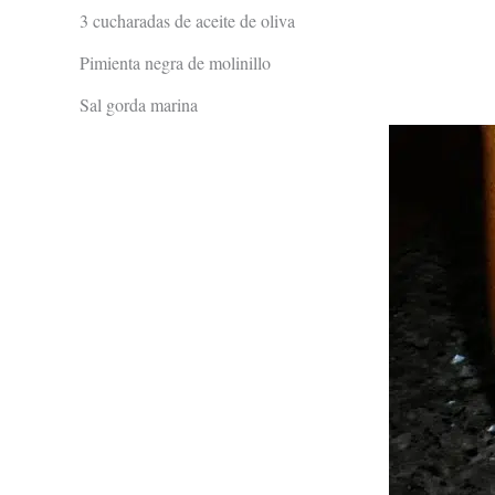
3 cucharadas de aceite de oliva
Pimienta negra de molinillo
Sal gorda marina