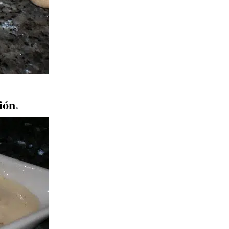
ión
.