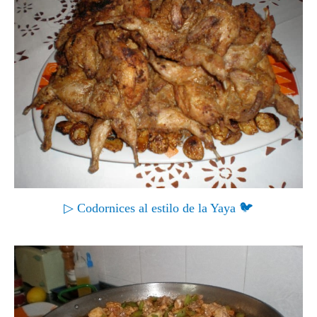
▷ Codornices al estilo de la Yaya 🐦