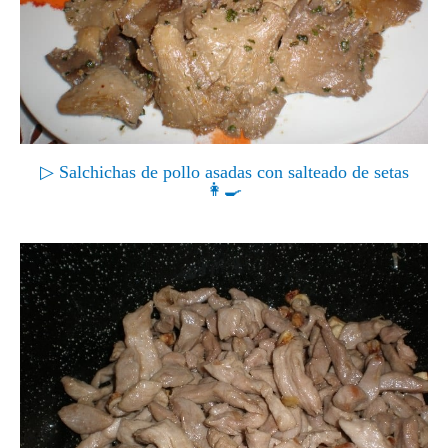
▷ Salchichas de pollo asadas con salteado de setas
👩‍🍳