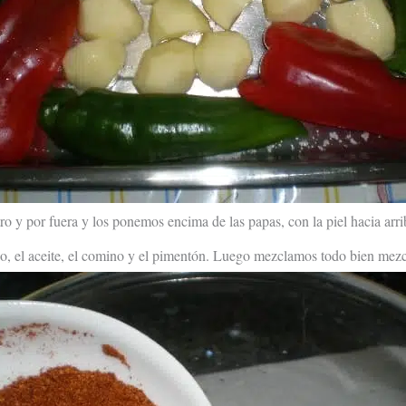
ro y por fuera y los ponemos encima de las papas, con la piel hacia arri
no, el aceite, el comino y el pimentón. Luego mezclamos todo bien mez