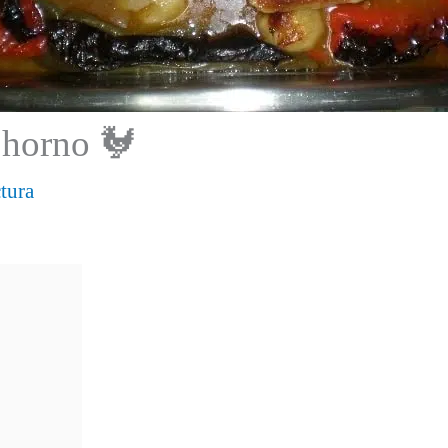
l horno 🐓
tura