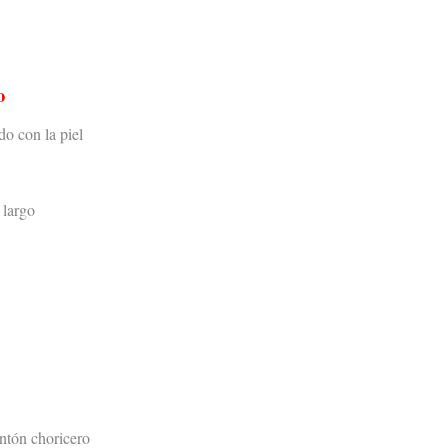
o
do con la piel
 largo
tón choricero