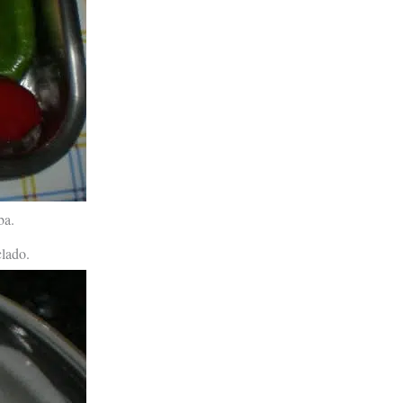
ba.
clado.