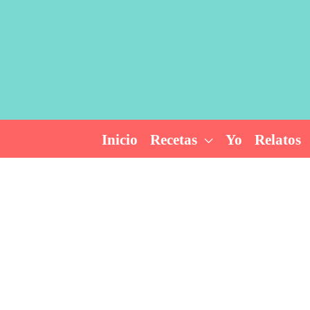
Ir
al
contenido
Inicio
Recetas
Yo
Relatos