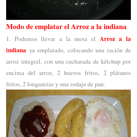
Modo de emplatar el Arroz a la indiana
Arroz a la
1. Podemos llevar a la mesa el
indiana
ya emplatado, colocando una ración de
arroz integral, con una cucharada de kétchup por
encima del arroz, 2 huevos fritos, 2 plátanos
fritos, 2 longanizas y una rodaja de pan.