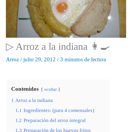
▷ Arroz a la indiana 👩‍🍳
Arroz
/
julio 29, 2012
/
3 minutos de lectura
Contenidos
ocultar
1
Arroz a la indiana
1.1
Ingredientes: (para 4 comensales)
1.2
Preparación del arroz integral
1.3
Preparación de los huevos fritos