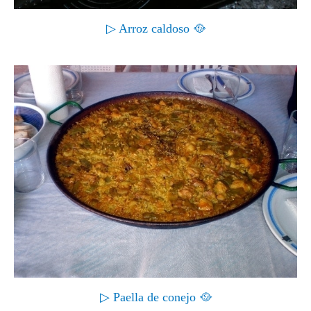
▷ Arroz caldoso 🥘
▷ Paella de conejo 🥘