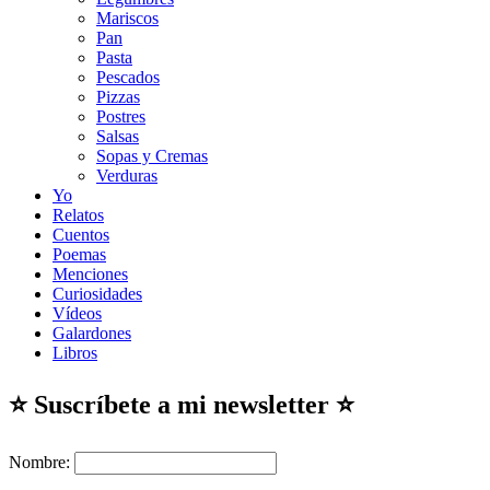
Mariscos
Pan
Pasta
Pescados
Pizzas
Postres
Salsas
Sopas y Cremas
Verduras
Yo
Relatos
Cuentos
Poemas
Menciones
Curiosidades
Vídeos
Galardones
Libros
⭐ Suscríbete a mi newsletter ⭐
Nombre: