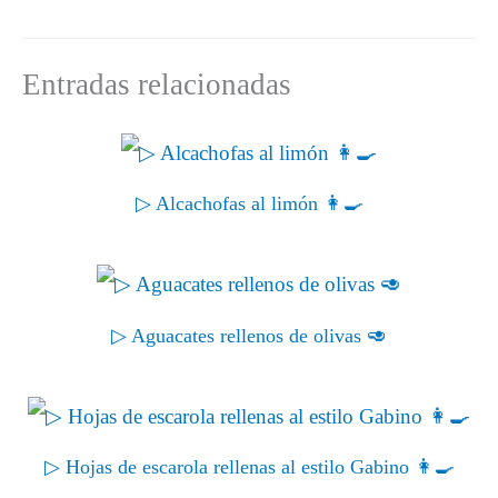
e
k
s
n
p
m
r
t
)
Entradas relacionadas
▷ Alcachofas al limón 👩‍🍳
▷ Aguacates rellenos de olivas 🥑
▷ Hojas de escarola rellenas al estilo Gabino 👩‍🍳