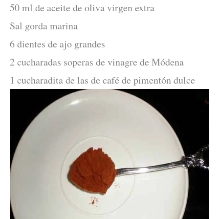
50 ml de aceite de oliva virgen extra
Sal gorda marina
6 dientes de ajo grandes
2 cucharadas soperas de vinagre de Módena
1 cucharadita de las de café de pimentón dulce