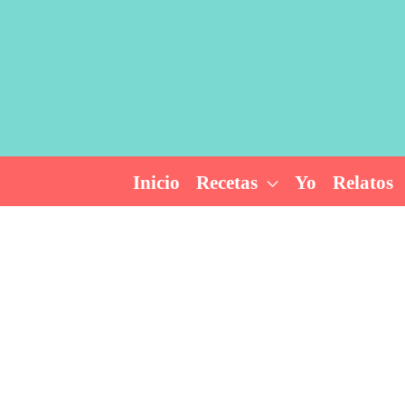
Ir
al
contenido
Inicio
Recetas
Yo
Relatos