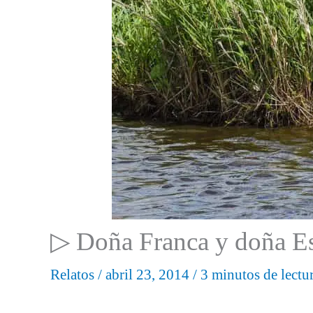
▷ Doña Franca y doña Es
Relatos
/
abril 23, 2014
/
3 minutos de lectu