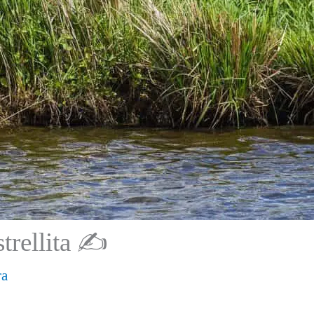
trellita ✍
ra