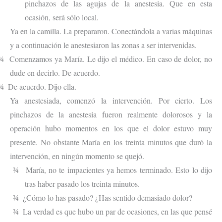
pinchazos de las agujas de la anestesia. Que en esta
ocasión, será sólo local.
Ya en la camilla. La prepararon. Conectándola a varias máquinas
y a continuación le anestesiaron las zonas a ser intervenidas.
Comenzamos ya María. Le dijo el médico. En caso de dolor, no
¾
dude en decirlo. De acuerdo.
De acuerdo. Dijo ella.
¾
Ya anestesiada, comenzó la intervención. Por cierto. Los
pinchazos de la anestesia fueron realmente dolorosos y la
operación hubo momentos en los que el dolor estuvo muy
presente. No obstante María en los treinta minutos que duró la
intervención, en ningún momento se quejó.
María, no te impacientes ya hemos terminado. Esto lo dijo
¾
tras haber pasado los treinta minutos.
¿Cómo lo has pasado? ¿Has sentido demasiado dolor?
¾
La verdad es que hubo un par de ocasiones, en las que pensé
¾