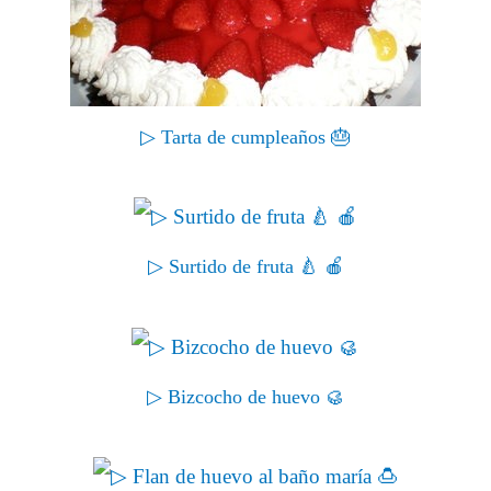
▷ Tarta de cumpleaños 🎂
▷ Surtido de fruta 🍐 🍎
▷ Bizcocho de huevo 🥮