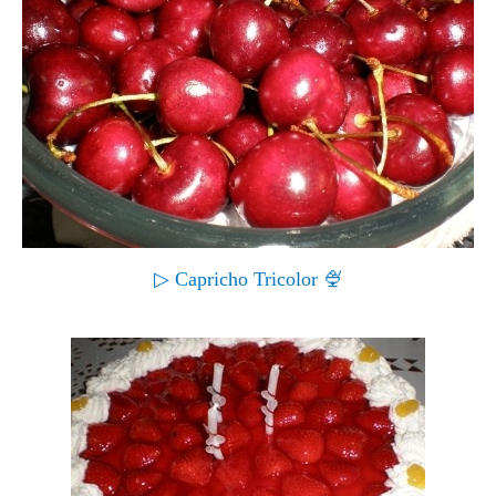
▷ Capricho Tricolor 🍨