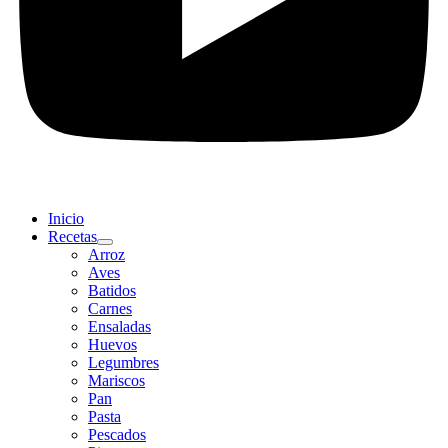
Inicio
Recetas
Arroz
Aves
Batidos
Carnes
Ensaladas
Huevos
Legumbres
Mariscos
Pan
Pasta
Pescados