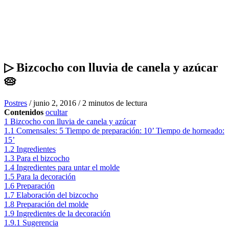
▷ Bizcocho con lluvia de canela y azúcar
🥧
Postres
/
junio 2, 2016
/
2 minutos de lectura
Contenidos
ocultar
1
Bizcocho con lluvia de canela y azúcar
1.1
Comensales: 5 Tiempo de preparación: 10’ Tiempo de horneado:
15’
1.2
Ingredientes
1.3
Para el bizcocho
1.4
Ingredientes para untar el molde
1.5
Para la decoración
1.6
Preparación
1.7
Elaboración del bizcocho
1.8
Preparación del molde
1.9
Ingredientes de la decoración
1.9.1
Sugerencia