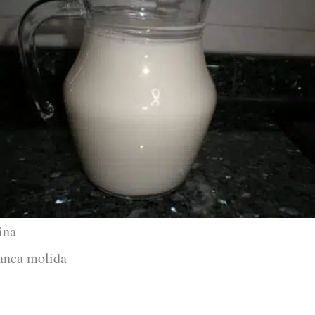
ina
lanca molida