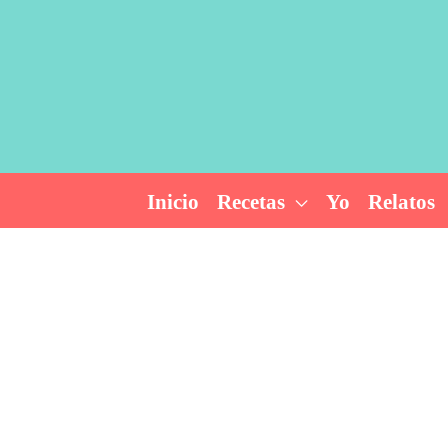
Ir
al
contenido
Inicio
Recetas
Yo
Relatos