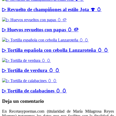
▷ Revuelto de champiñones al estilo Jota 🍄 🥚
▷ Huevos revueltos con papas 🥚 🥔
▷ Tortilla española con cebolla Lanzaroteña 🥚 🥚
▷ Tortilla de verdura 🥚 🥚
▷ Tortilla de calabacines 🥚 🥚
Deja un comentario
En Recetasypoemas.com (titularidad de María Milagrosa Reyes
Marrero) trataremos los datos que nos facilites con la finalidad de