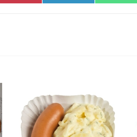
en
en
en