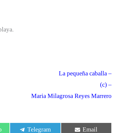
playa.
La pequeña caballa –
(c) –
Maria Milagrosa Reyes Marrero
r
Compartir
Compartir
p
Telegram
Email