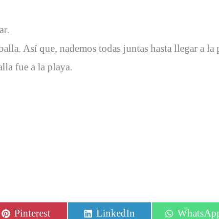
ar.
alla. Así que, nademos todas juntas hasta llegar a la 
lla fue a la playa.
Compartir
Compartir
Comparti
Pinterest
LinkedIn
WhatsAp