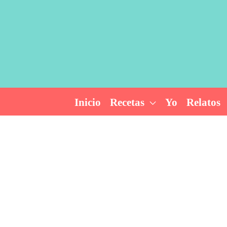
Ir
al
contenido
Inicio
Recetas
Yo
Relatos