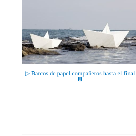
▷ Barcos de papel compañeros hasta el final
📔