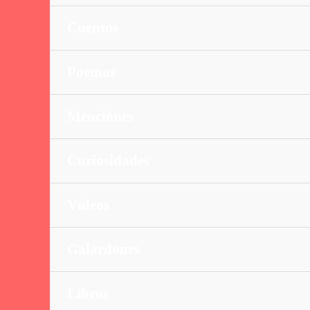
Cuentos
Poemas
Menciones
Curiosidades
Vídeos
Galardones
Libros