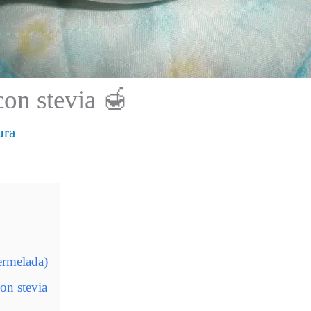
con stevia 🍯
ura
ermelada)
on stevia