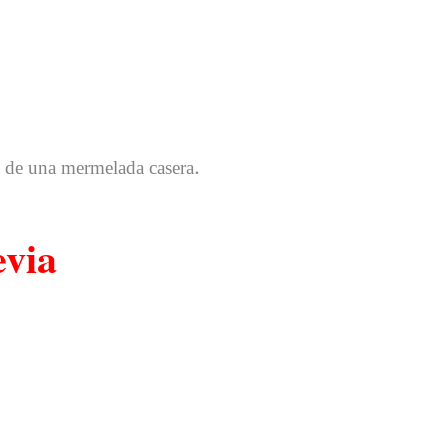
.
a de una mermelada casera
evia