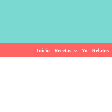
Ir
al
contenido
Inicio
Recetas
Yo
Relatos