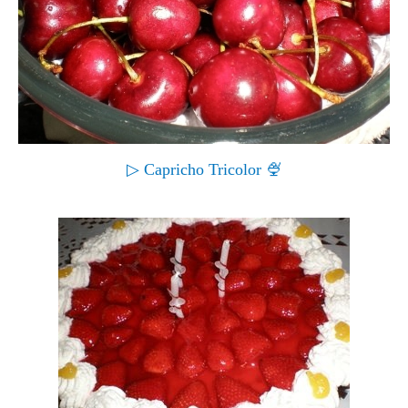
▷ Capricho Tricolor 🍨