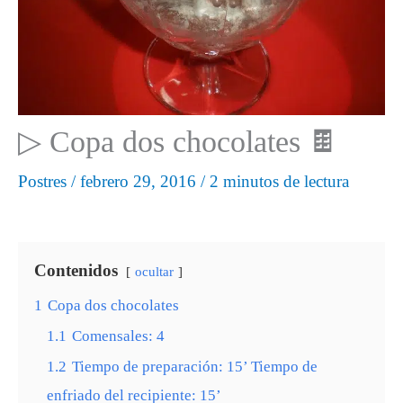
▷ Copa dos chocolates 🍫
Postres
/
febrero 29, 2016
/
2 minutos de lectura
Contenidos
ocultar
1
Copa dos chocolates
1.1
Comensales: 4
1.2
Tiempo de preparación: 15’ Tiempo de
enfriado del recipiente: 15’