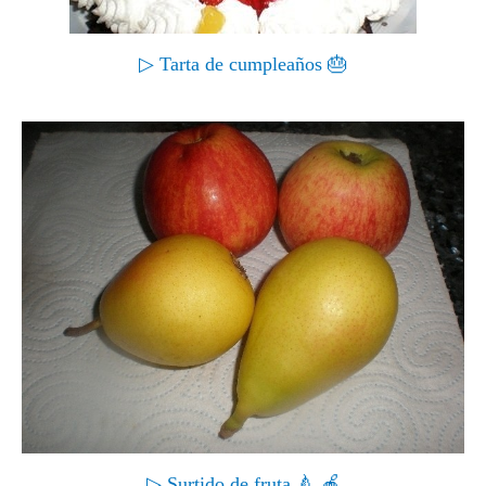
▷ Tarta de cumpleaños 🎂
▷ Surtido de fruta 🍐 🍎