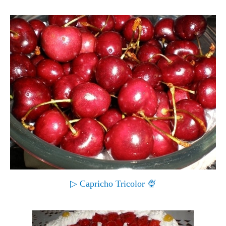
▷ Capricho Tricolor 🍨