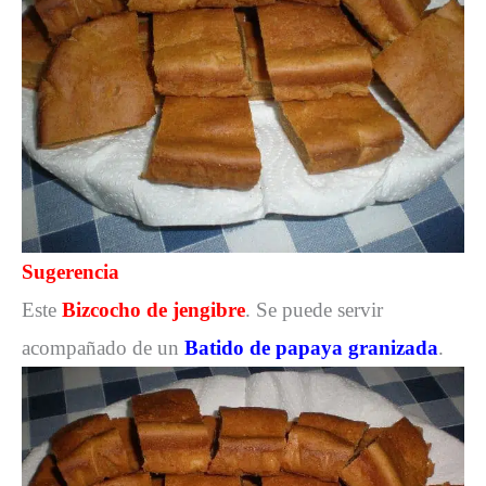
Sugerencia
Este
Bizcocho de jengibre
. Se puede servir
acompañado de un
Batido de papaya granizada
.