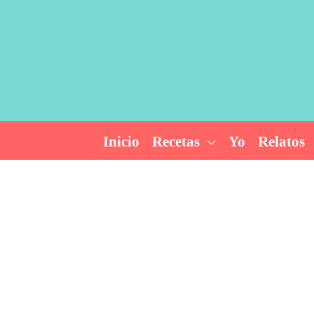
Ir
al
contenido
Inicio
Recetas
Yo
Relatos