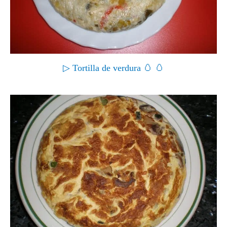
▷ Tortilla de verdura 🥚 🥚