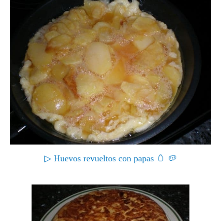
▷ Huevos revueltos con papas 🥚 🥔