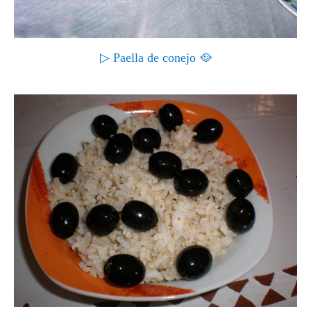
▷ Paella de conejo 🥘