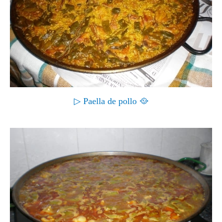
▷ Paella de pollo 🥘