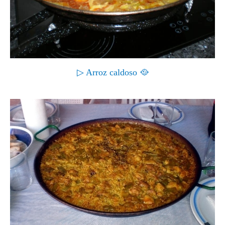
▷ Arroz caldoso 🥘