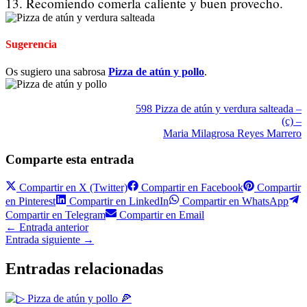
13. Recomiendo comerla caliente y buen provecho.
Sugerencia
Os sugiero una sabrosa
Pizza de atún y pollo
.
598 Pizza de atún y verdura salteada –
(c) –
Maria Milagrosa Reyes Marrero
Comparte esta entrada
Compartir en
X (Twitter)
Compartir en
Facebook
Compartir
en
Pinterest
Compartir en
LinkedIn
Compartir en
WhatsApp
Compartir en
Telegram
Compartir en
Email
←
Entrada anterior
Entrada siguiente
→
Entradas relacionadas