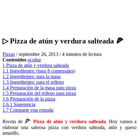
▷ Pizza de atún y verdura salteada 🍕
Pizzas
/
septiembre 26, 2013
/
4 minutos de lectura
Contenidos
ocultar
1
Pizza de atún y verdura salteada
1.1
Ingredientes: (para 8 comensales)
1.2
Ingredientes: para la masa
1.3
Ingredientes: para el relleno
1.4
Preparación de la masa para pizza
1.5
Preparación del relleno para pizza
1.6
Preparación de la pizza
1.6.1
Sugerencia
1.7
Comparte esta entrada
🍕
Receta de
Pizza de atún y verdura salteada
. Hoy vamos a
elaborar una sabrosa pizza con verdura salteada, atún y queso
amarillo.