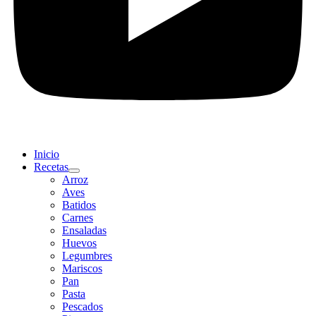
Inicio
Recetas
Arroz
Aves
Batidos
Carnes
Ensaladas
Huevos
Legumbres
Mariscos
Pan
Pasta
Pescados