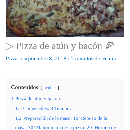
▷ Pizza de atún y bacón 🍕
Pizzas
/
septiembre 8, 2018
/
5 minutos de lectura
Contenidos
ocultar
1
Pizza de atún y bacón
1.1
Comensales: 8 Tiempo:
1.2
Preparación de la masa: 10’ Reposo de la
masa: 30’ Elaboración de la pizza: 20’ Horneo de