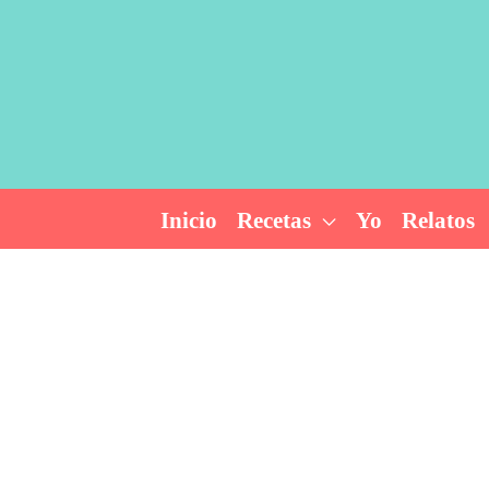
Ir
al
contenido
Inicio
Recetas
Yo
Relatos