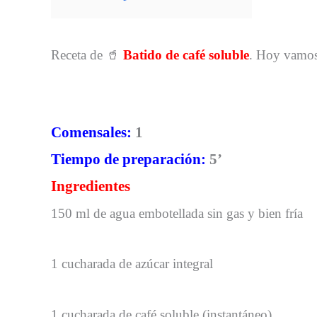
Receta de 🥤
Batido de café soluble
. Hoy vamos 
Comensales:
1
Tiempo de preparación:
5’
Ingredientes
150 ml de agua embotellada sin gas y bien fría
1 cucharada de azúcar integral
1 cucharada de café soluble (instantáneo)