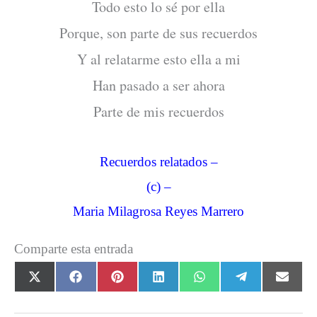
Todo esto lo sé por ella
Porque, son parte de sus recuerdos
Y al relatarme esto ella a mi
Han pasado a ser ahora
Parte de mis recuerdos
Recuerdos relatados –
(c) –
Maria Milagrosa Reyes Marrero
Comparte esta entrada
Compartir
Compartir
Compartir
Compartir
Compartir
Compartir
Comp
X
F
P
L
W
T
E
en
en
en
en
en
en
en
(
a
i
i
h
e
m
T
c
n
n
a
l
a