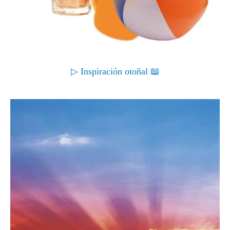
▷ Inspiración otoñal 📖