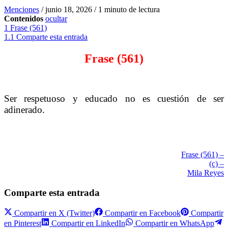
Menciones
/
junio 18, 2026
/
1 minuto de lectura
Contenidos
ocultar
1
Frase (561)
1.1
Comparte esta entrada
Frase (561)
Ser respetuoso y educado no es cuestión de ser
adinerado.
Frase (561) –
(c) –
Mila Reyes
Comparte esta entrada
Compartir en
X (Twitter)
Compartir en
Facebook
Compartir
en
Pinterest
Compartir en
LinkedIn
Compartir en
WhatsApp