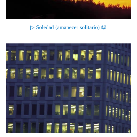
▷ Soledad (amanecer solitario) 📖